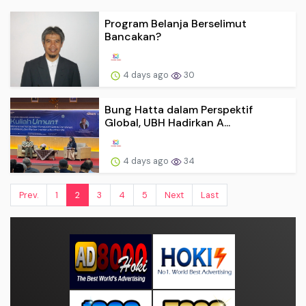
Program Belanja Berselimut
Bancakan?
4 days ago
30
Bung Hatta dalam Perspektif
Global, UBH Hadirkan A...
4 days ago
34
Prev.
1
2
3
4
5
Next
Last