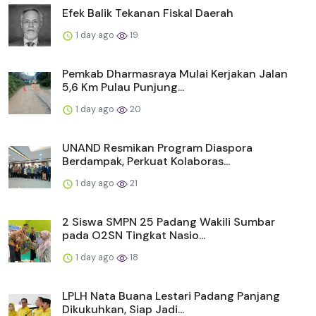
Efek Balik Tekanan Fiskal Daerah
1 day ago
19
Pemkab Dharmasraya Mulai Kerjakan Jalan
5,6 Km Pulau Punjung...
1 day ago
20
UNAND Resmikan Program Diaspora
Berdampak, Perkuat Kolaboras...
1 day ago
21
2 Siswa SMPN 25 Padang Wakili Sumbar
pada O2SN Tingkat Nasio...
1 day ago
18
LPLH Nata Buana Lestari Padang Panjang
Dikukuhkan, Siap Jadi...