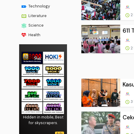
Technology
2
Literature
Science
611 
Health
2
Kasu
3
Cek
Hidden in mobile, Best
for skyscrapers.