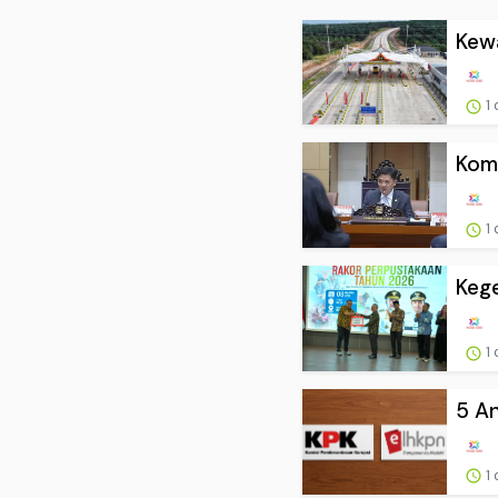
Kewa
1 
Komi
1 
Kege
1 
5 An
1 