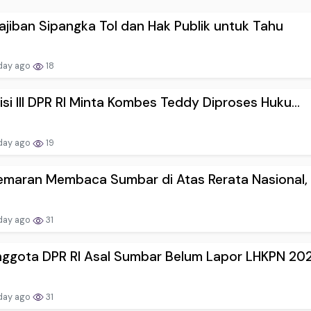
jiban Sipangka Tol dan Hak Publik untuk Tahu
day ago
18
si III DPR RI Minta Kombes Teddy Diproses Huku...
day ago
19
maran Membaca Sumbar di Atas Rerata Nasional, .
day ago
31
ggota DPR RI Asal Sumbar Belum Lapor LHKPN 202.
day ago
31