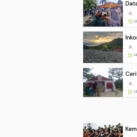
Data
13
Inko
14
Ceri
14
Keme