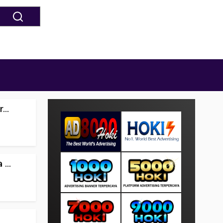
..
...