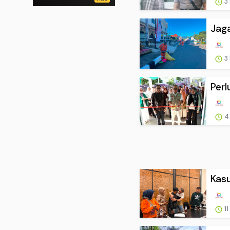
3
Jaga
3
Perl
4
Kas
11