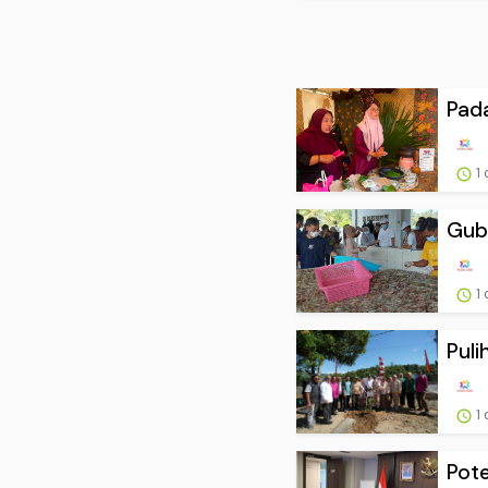
Pada
1 
Gube
1 
Puli
1 
Pote