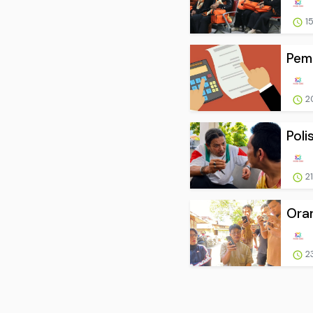
15
Pemu
2
Poli
21
Ora
2