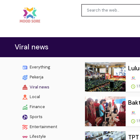
Viral news
Lul
Everything
Pekerja
1 
Viral news
Local
Bak
Finance
Sports
1 
Entertainment
TPT 
Lifestyle