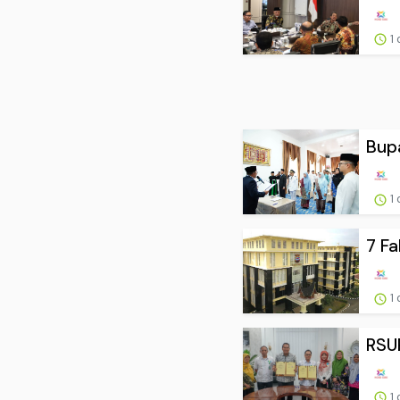
1 
Bupa
1 
7 Fa
1 
RSUP
1 