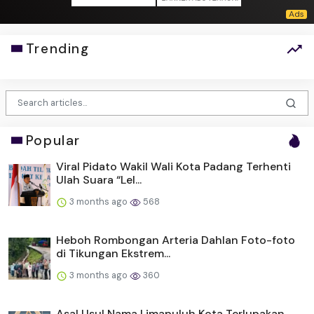
Trending
Popular
Viral Pidato Wakil Wali Kota Padang Terhenti
Ulah Suara “Lel...
3 months ago
568
Heboh Rombongan Arteria Dahlan Foto-foto
di Tikungan Ekstrem...
3 months ago
360
Asal Usul Nama Limapuluh Kota Terlupakan,