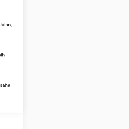
Jalan,
sih
Usaha