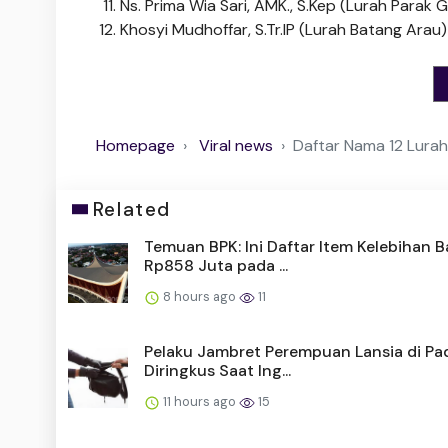
Ns. Prima Wia Sari, AMK., S.Kep (Lurah Parak
Khosyi Mudhoffar, S.Tr.IP (Lurah Batang Arau)
Homepage
Viral news
Daftar Nama 12 Lurah
Related
Temuan BPK: Ini Daftar Item Kelebihan B
Rp858 Juta pada ...
8 hours ago
11
Pelaku Jambret Perempuan Lansia di P
Diringkus Saat Ing...
11 hours ago
15