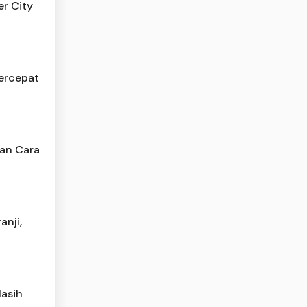
er City
ercepat
kan Cara
anji,
Masih