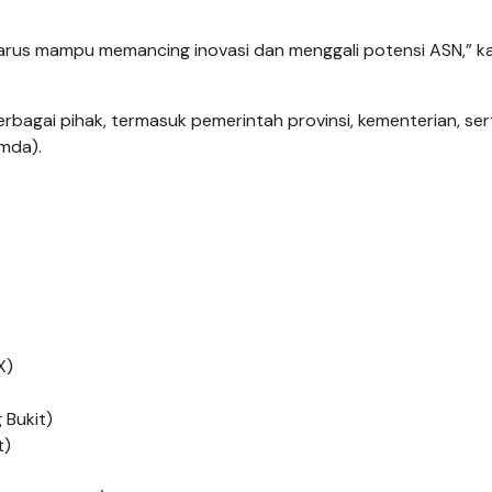
 harus mampu memancing inovasi dan menggali potensi ASN,” k
rbagai pihak, termasuk pemerintah provinsi, kementerian, ser
mda).
X)
 Bukit)
t)