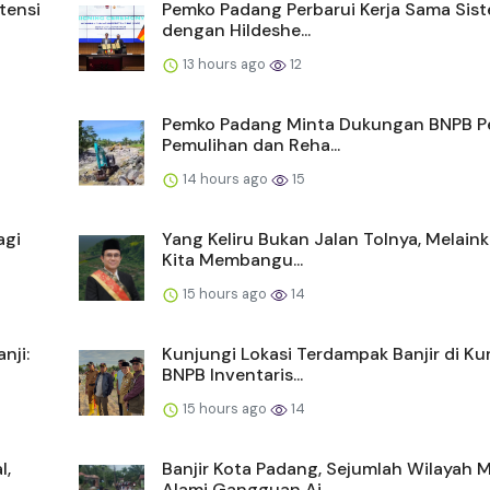
tensi
Pemko Padang Perbarui Kerja Sama Sist
dengan Hildeshe...
13 hours ago
12
Pemko Padang Minta Dukungan BNPB P
Pemulihan dan Reha...
14 hours ago
15
agi
Yang Keliru Bukan Jalan Tolnya, Melain
Kita Membangu...
15 hours ago
14
nji:
Kunjungi Lokasi Terdampak Banjir di Kur
BNPB Inventaris...
15 hours ago
14
l,
Banjir Kota Padang, Sejumlah Wilayah 
Alami Gangguan Ai...