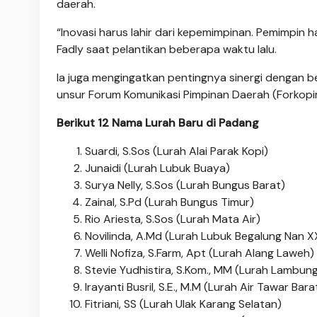
daerah.
“Inovasi harus lahir dari kepemimpinan. Pemimpin
Fadly saat pelantikan beberapa waktu lalu.
Ia juga mengingatkan pentingnya sinergi dengan be
unsur Forum Komunikasi Pimpinan Daerah (Forkopi
Berikut 12 Nama Lurah Baru di Padang
Suardi, S.Sos (Lurah Alai Parak Kopi)
Junaidi (Lurah Lubuk Buaya)
Surya Nelly, S.Sos (Lurah Bungus Barat)
Zainal, S.Pd (Lurah Bungus Timur)
Rio Ariesta, S.Sos (Lurah Mata Air)
Novilinda, A.Md (Lurah Lubuk Begalung Nan X
Welli Nofiza, S.Farm, Apt (Lurah Alang Laweh)
Stevie Yudhistira, S.Kom., MM (Lurah Lambung
Irayanti Busril, S.E., M.M (Lurah Air Tawar Bara
Fitriani, SS (Lurah Ulak Karang Selatan)