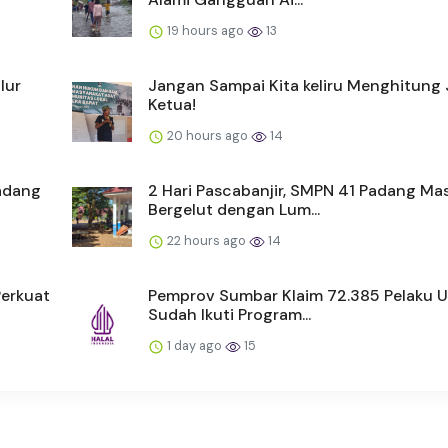
19 hours ago
13
lur
Jangan Sampai Kita keliru Menghitung 
Ketua!
20 hours ago
14
Padang
2 Hari Pascabanjir, SMPN 41 Padang Ma
Bergelut dengan Lum...
22 hours ago
14
Perkuat
Pemprov Sumbar Klaim 72.385 Pelaku 
Sudah Ikuti Program...
1 day ago
15