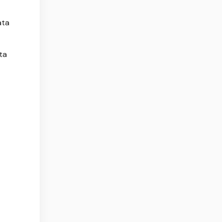
ata
ta