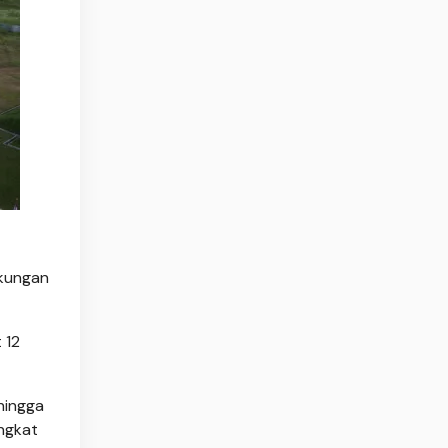
gkungan
 12
hingga
angkat