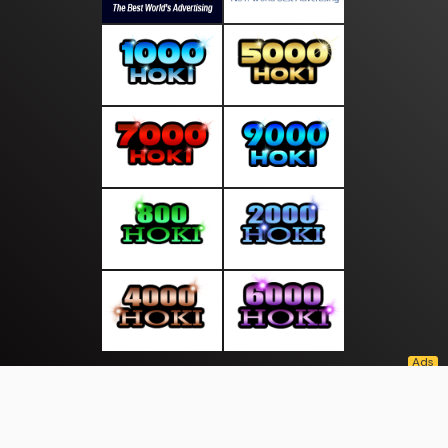
About Us
·
Contact Us
·
Terms & Conditions
·