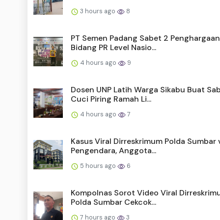
3 hours ago
8
PT Semen Padang Sabet 2 Penghargaan
Bidang PR Level Nasio...
4 hours ago
9
Dosen UNP Latih Warga Sikabu Buat Sa
Cuci Piring Ramah Li...
4 hours ago
7
Kasus Viral Dirreskrimum Polda Sumbar 
Pengendara, Anggota...
5 hours ago
6
Kompolnas Sorot Video Viral Dirreskri
Polda Sumbar Cekcok...
7 hours ago
3