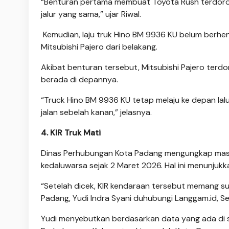
“Benturan pertama membuat Toyota Rush terdoro
jalur yang sama,” ujar Riwal.
Kemudian, laju truk Hino BM 9936 KU belum berhe
Mitsubishi Pajero dari belakang.
Akibat benturan tersebut, Mitsubishi Pajero te
berada di depannya.
“Truck Hino BM 9936 KU tetap melaju ke depan lal
jalan sebelah kanan,” jelasnya.
4. KIR Truk Mati
Dinas Perhubungan Kota Padang mengungkap masa u
kedaluwarsa sejak 2 Maret 2026. Hal ini menunjukka
“Setelah dicek, KIR kendaraan tersebut memang su
Padang, Yudi Indra Syani duhubungi Langgam.id, Se
Yudi menyebutkan berdasarkan data yang ada di sis