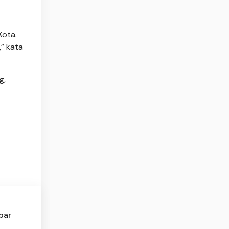
Kota.
” kata
g,
bar