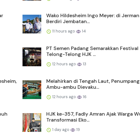
ar
Wako Hildesheim Ingo Meyer: di Jerma
Berdiri Jembatan...
11 hours ago
14
I
PT Semen Padang Semarakkan Festival
Telong-Telong HJK ...
12 hours ago
13
esheim,
Melahirkan di Tengah Laut, Penumpang
Ambu-ambu Dievaku...
12 hours ago
16
buh
HJK ke-357, Fadly Amran Ajak Warga W
Transformasi Eko...
1 day ago
19