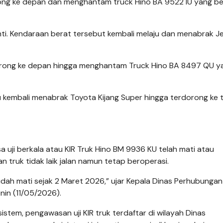
ng ke depan dan menghantam truck Hino BA 9522 IU yang be
nti. Kendaraan berat tersebut kembali melaju dan menabrak J
rdorong ke depan hingga menghantam Truck Hino BA 8497 QU y
u kembali menabrak Toyota Kijang Super hingga terdorong ke
ji berkala atau KIR Truk Hino BM 9936 KU telah mati atau
n truk tidak laik jalan namun tetap beroperasi.
dah mati sejak 2 Maret 2026,” ujar Kepala Dinas Perhubungan
nin (11/05/2026).
tem, pengawasan uji KIR truk terdaftar di wilayah Dinas