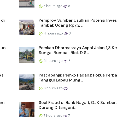
3 hours ago
8
 di
Pemprov Sumbar Usulkan Potensi Inves
Tambak Udang Rp7,2 ...
4 hours ago
8
bun
Pemkab Dharmasraya Aspal Jalan 1,3 K
Sungai Rumbai-Blok D S...
5 hours ago
8
vs
Pascabanjir, Pemko Padang Fokus Perba
Tanggul Lapau Mung...
6 hours ago
8
mum
Soal Fraud di Bank Nagari, OJK Sumbar:
Dorong Ditangani...
7 hours ago
7