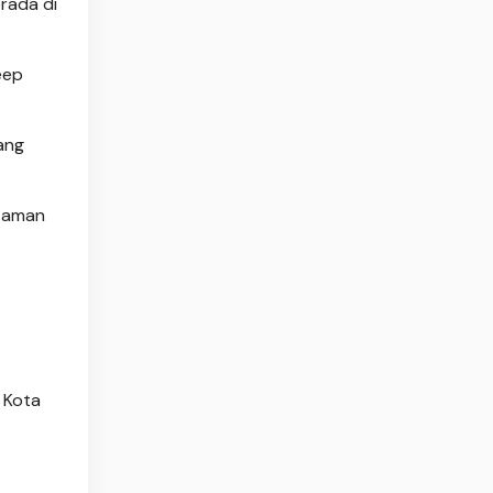
rada di
eep
ang
 taman
 Kota