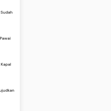
n Sudah
 Pawai
 Kapal
ujudkan