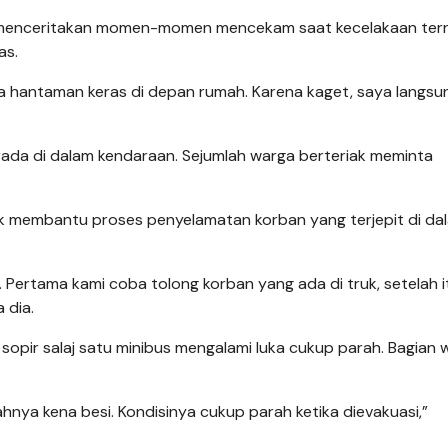
at, menceritakan momen-momen mencekam saat kecelakaan terr
ras.
ra hantaman keras di depan rumah. Karena kaget, saya langsu
da di dalam kendaraan. Sejumlah warga berteriak meminta
tuk membantu proses penyelamatan korban yang terjepit di da
. Pertama kami coba tolong korban yang ada di truk, setelah 
a dia.
opir salaj satu minibus mengalami luka cukup parah. Bagian 
ahnya kena besi. Kondisinya cukup parah ketika dievakuasi,”