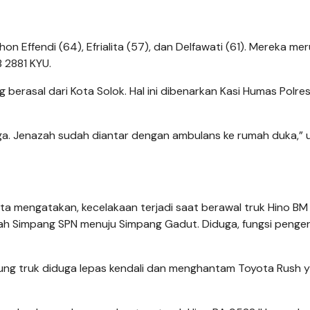
hon Effendi (64), Efrialita (57), dan Delfawati (61). Mereka m
 2881 KYU.
 berasal dari Kota Solok. Hal ini dibenarkan Kasi Humas Polre
ga. Jenazah sudah diantar dengan ambulans ke rumah duka,” u
ata mengatakan, kecelakaan terjadi saat berawal truk Hino B
rah Simpang SPN menuju Simpang Gadut. Diduga, fungsi peng
enikung truk diduga lepas kendali dan menghantam Toyota Rush 