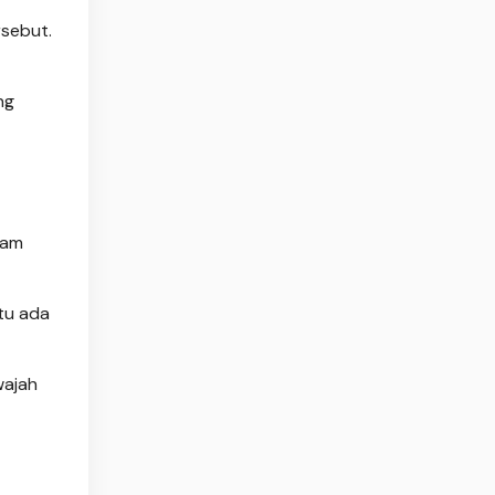
sebut.
ng
lam
itu ada
wajah