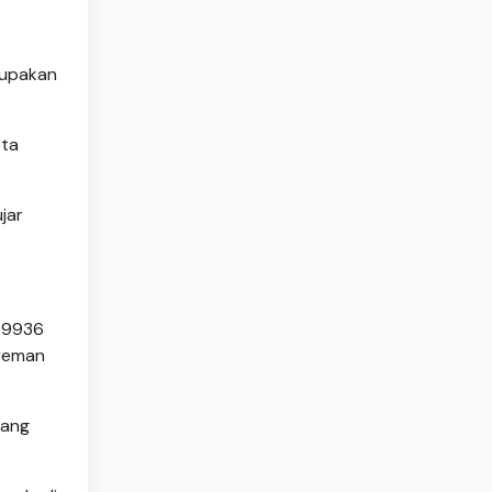
erupakan
sta
jar
M 9936
ereman
yang