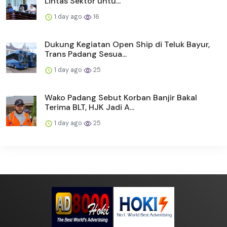
Lintas Sektor untu...
1 day ago
16
Dukung Kegiatan Open Ship di Teluk Bayur,
Trans Padang Sesua...
1 day ago
25
Wako Padang Sebut Korban Banjir Bakal
Terima BLT, HJK Jadi A...
1 day ago
25