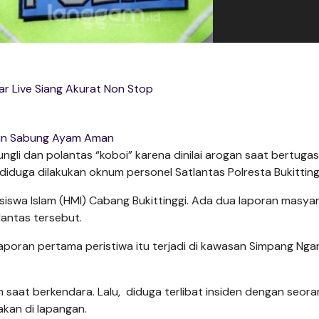
ar Live Siang Akurat Non Stop
in Sabung Ayam Aman
gli dan polantas “koboi” karena dinilai arogan saat bertugas
i diduga dilakukan oknum personel Satlantas Polresta Bukittin
iswa Islam (HMI) Cabang Bukittinggi. Ada dua laporan masya
lantas tersebut.
aporan pertama peristiwa itu terjadi di kawasan Simpang Nga
 saat berkendara. Lalu, diduga terlibat insiden dengan seora
kan di lapangan.