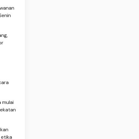
awanan
Senin
ang,
or
cara
 mulai
dekatan
ukan
etika