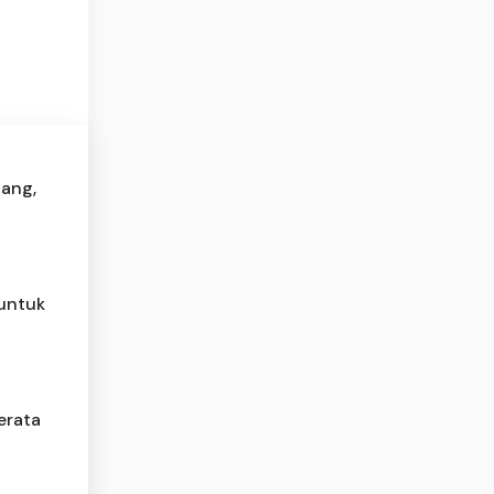
dang,
 untuk
erata