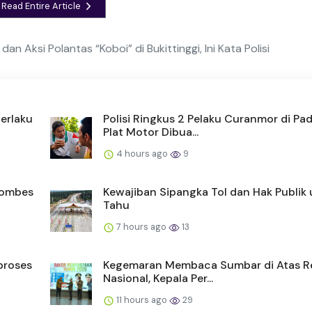
Read Entire Article
an Aksi Polantas “Koboi” di Bukittinggi, Ini Kata Polisi
erlaku
Polisi Ringkus 2 Pelaku Curanmor di Pa
Plat Motor Dibua...
4 hours ago
9
Kombes
Kewajiban Sipangka Tol dan Hak Publik
Tahu
7 hours ago
13
proses
Kegemaran Membaca Sumbar di Atas R
Nasional, Kepala Per...
11 hours ago
29