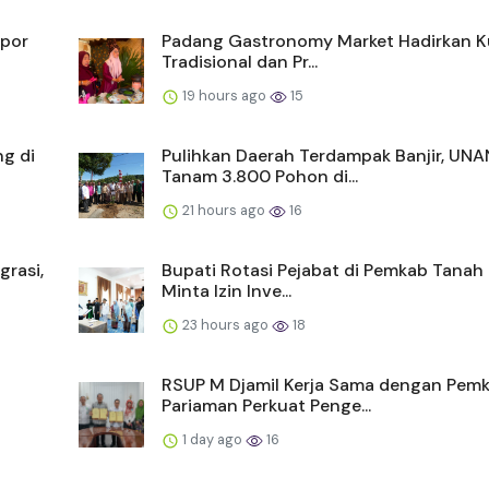
apor
Padang Gastronomy Market Hadirkan Ku
Tradisional dan Pr...
19 hours ago
15
g di
Pulihkan Daerah Terdampak Banjir, UN
Tanam 3.800 Pohon di...
21 hours ago
16
grasi,
Bupati Rotasi Pejabat di Pemkab Tanah 
Minta Izin Inve...
23 hours ago
18
RSUP M Djamil Kerja Sama dengan Pem
Pariaman Perkuat Penge...
1 day ago
16