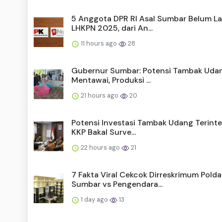
5 Anggota DPR RI Asal Sumbar Belum L
LHKPN 2025, dari An...
11 hours ago
28
Gubernur Sumbar: Potensi Tambak Udan
Mentawai, Produksi ...
21 hours ago
20
Potensi Investasi Tambak Udang Terinte
KKP Bakal Surve...
22 hours ago
21
7 Fakta Viral Cekcok Dirreskrimum Polda
Sumbar vs Pengendara...
1 day ago
13