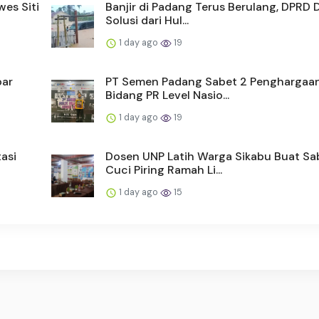
es Siti
Banjir di Padang Terus Berulang, DPRD
Solusi dari Hul...
1 day ago
19
bar
PT Semen Padang Sabet 2 Penghargaan
Bidang PR Level Nasio...
1 day ago
19
asi
Dosen UNP Latih Warga Sikabu Buat S
Cuci Piring Ramah Li...
1 day ago
15