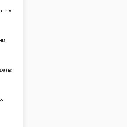
liner
AND
Datar,
ko