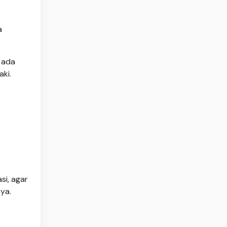
a
i ada
Zaki.
si, agar
ya.