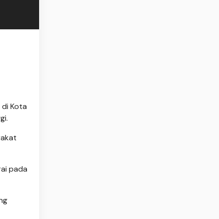
 di Kota
ggi.
rakat
rai pada
ng