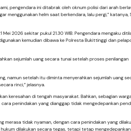
i, pengendara ini ditabrak oleh oknum polisi dari arah berl
agar menggunakan helm saat berkendara, lalu pergi,” katanya, 
 Mei 2026 sekitar pukul 21.30 WIB. Pengendara mengaku ditil
igunakan kemudian dibawa ke Polresta Bukittinggi dan pelap
hkan sejumlah uang secara tunai setelah proses penilangan
ang, namun setelah itu diminta menyerahkan sejumlah uang se
cara rinci,” jelasnya.
lkan keresahan di tengah masyarakat. Bahkan, sebagian warga
na cara penindakan yang dianggap tidak mengedepankan pen
g merasa tidak nyaman, dengan cara penindakan yang dilak
hukum dilakukan secara tegas, tetapi tetap mengedepankan 