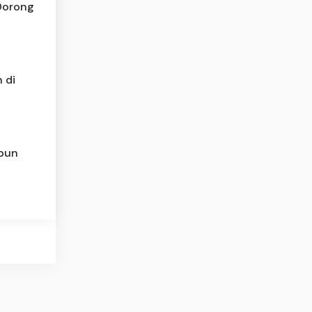
 Dorong
 di
abun