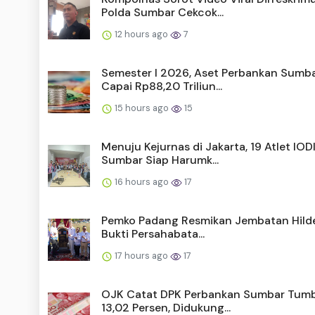
Polda Sumbar Cekcok...
12 hours ago
7
Semester I 2026, Aset Perbankan Sumb
Capai Rp88,20 Triliun...
15 hours ago
15
Menuju Kejurnas di Jakarta, 19 Atlet IOD
Sumbar Siap Harumk...
16 hours ago
17
Pemko Padang Resmikan Jembatan Hild
Bukti Persahabata...
17 hours ago
17
OJK Catat DPK Perbankan Sumbar Tum
13,02 Persen, Didukung...