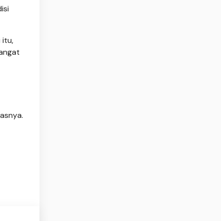
isi
itu,
sangat
kasnya.