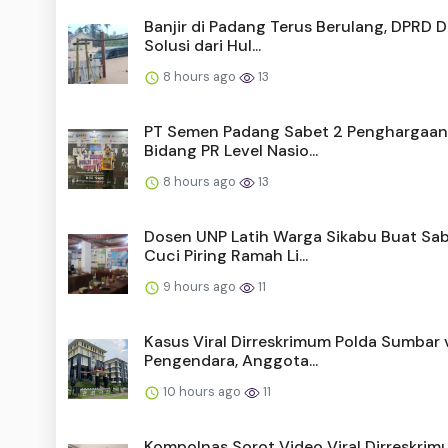
Banjir di Padang Terus Berulang, DPRD 
Solusi dari Hul...
8 hours ago
13
PT Semen Padang Sabet 2 Penghargaan
Bidang PR Level Nasio...
8 hours ago
13
Dosen UNP Latih Warga Sikabu Buat Sa
Cuci Piring Ramah Li...
9 hours ago
11
Kasus Viral Dirreskrimum Polda Sumbar 
Pengendara, Anggota...
10 hours ago
11
Kompolnas Sorot Video Viral Dirreskri