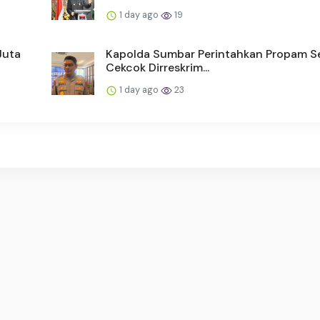
1 day ago
19
Juta
Kapolda Sumbar Perintahkan Propam Sel
Cekcok Dirreskrim...
1 day ago
23