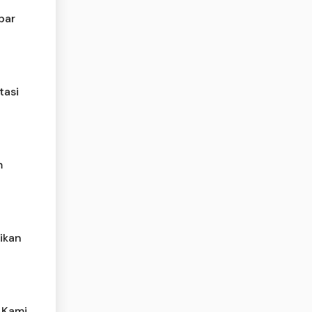
bar
tasi
m
ikan
 Kami