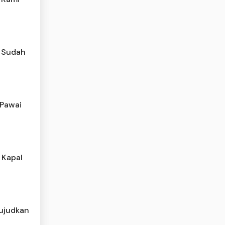
n Sudah
 Pawai
 Kapal
ujudkan