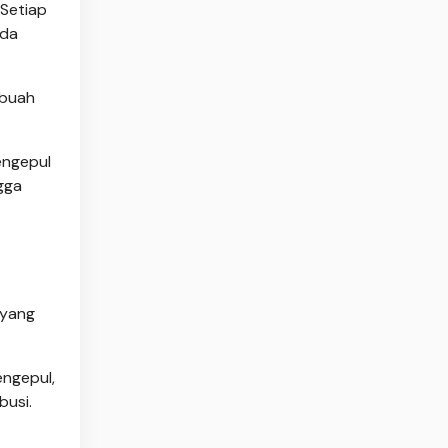
 Setiap
ada
 buah
engepul
gga
 yang
engepul,
busi.