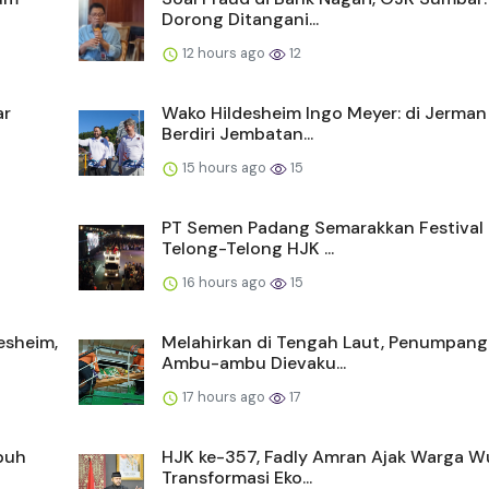
Dorong Ditangani...
12 hours ago
12
ar
Wako Hildesheim Ingo Meyer: di Jerma
Berdiri Jembatan...
15 hours ago
15
I
PT Semen Padang Semarakkan Festival
Telong-Telong HJK ...
16 hours ago
15
esheim,
Melahirkan di Tengah Laut, Penumpang
Ambu-ambu Dievaku...
17 hours ago
17
buh
HJK ke-357, Fadly Amran Ajak Warga W
Transformasi Eko...