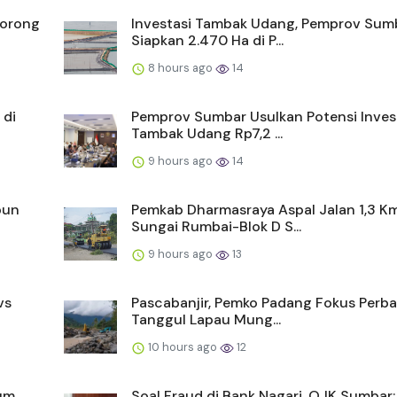
Dorong
Investasi Tambak Udang, Pemprov Sum
Siapkan 2.470 Ha di P...
8 hours ago
14
 di
Pemprov Sumbar Usulkan Potensi Inves
Tambak Udang Rp7,2 ...
9 hours ago
14
bun
Pemkab Dharmasraya Aspal Jalan 1,3 K
Sungai Rumbai-Blok D S...
9 hours ago
13
vs
Pascabanjir, Pemko Padang Fokus Perba
Tanggul Lapau Mung...
10 hours ago
12
mum
Soal Fraud di Bank Nagari, OJK Sumbar: