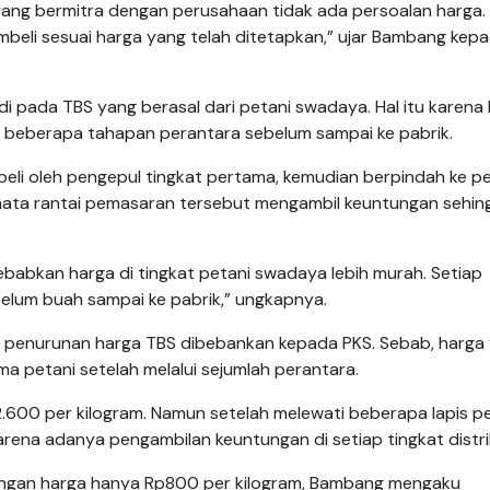
yang bermitra dengan perusahaan tidak ada persoalan harga.
beli sesuai harga yang telah ditetapkan,” ujar Bambang kep
di pada TBS yang berasal dari petani swadaya. Hal itu karena
i beberapa tahapan perantara sebelum sampai ke pabrik.
ibeli oleh pengepul tingkat pertama, kemudian berpindah ke p
 mata rantai pemasaran tersebut mengambil keuntungan sehin
babkan harga di tingkat petani swadaya lebih murah. Setiap
elum buah sampai ke pabrik,” ungkapnya.
h penurunan harga TBS dibebankan kepada PKS. Sebab, harga
a petani setelah melalui sejumlah perantara.
2.600 per kilogram. Namun setelah melewati beberapa lapis p
arena adanya pengambilan keuntungan di setiap tingkat distri
dengan harga hanya Rp800 per kilogram, Bambang mengaku