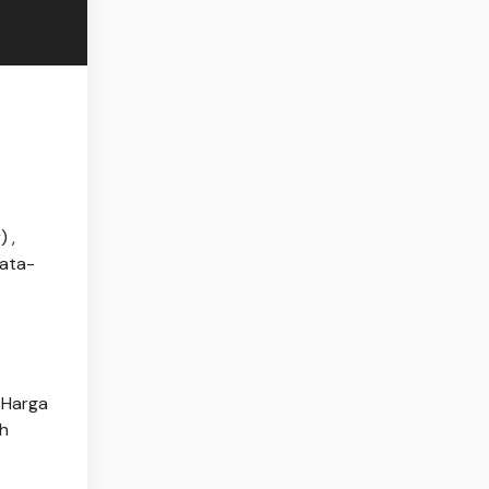
 ,
mata-
 Harga
eh