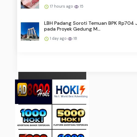
17 hours ago
15
LBH Padang Soroti Temuan BPK Rp704 
pada Proyek Gedung M...
1 day ago
18