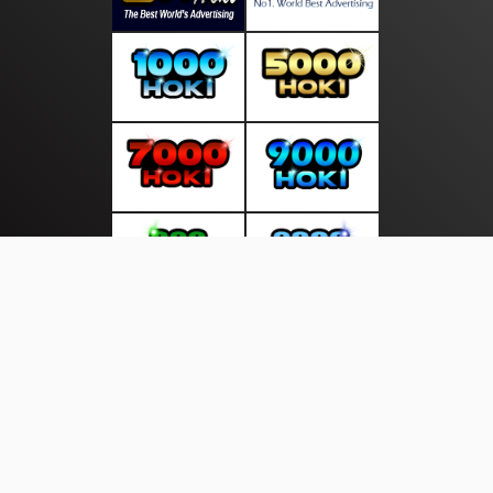
About Us
·
Contact Us
·
Terms & Conditions
·