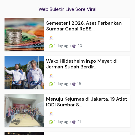
Web Buletin Live Sore Viral
Semester I 2026, Aset Perbankan
Sumbar Capai Rp88,...
1 day ago
20
Wako Hildesheim Ingo Meyer: di
Jerman Sudah Berdir...
1 day ago
19
Menuju Kejurnas di Jakarta, 19 Atlet
IODI Sumbar S...
1 day ago
21