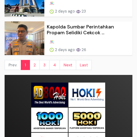
2 days ago
23
Kapolda Sumbar Perintahkan
Propam Selidiki Cekcok ...
2 days ago
26
Prev.
1
2
3
4
Next
Last