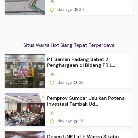
1 day ago
24
Situs Warta Hot Siang Tepat Terpercaya
PT Semen Padang Sabet 2
Penghargaan di Bidang PR L...
1 day ago
22
Pemprov Sumbar Usulkan Potensi
Investasi Tambak Ud...
1 day ago
23
Dosen UNP Latih Warga Sikabu