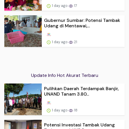
1 day ago
17
Gubernur Sumbar: Potensi Tambak
Udang di Mentawai,...
1 day ago
21
Update Info Hot Akurat Terbaru
Pulihkan Daerah Terdampak Banjir,
UNAND Tanam 3.80...
1 day ago
18
Potensi Investasi Tambak Udang