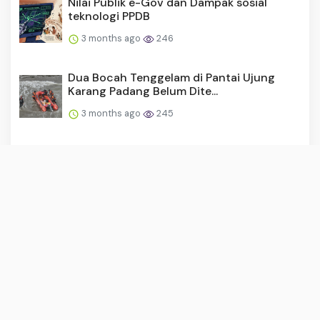
Nilai Publik e-Gov dan Dampak sosial
teknologi PPDB
3 months ago
246
Dua Bocah Tenggelam di Pantai Ujung
Karang Padang Belum Dite...
3 months ago
245
PT Semen Padang Salurkan 250 Zak
Semen untuk TMMD ke-128 di ...
3 months ago
244